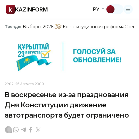
KAZINFORM
РУ
Выборы-2026
Конституционная реформа
Спецп
Тренды:
21:02, 25 Августа 2009
В воскресенье из-за празднования
Дня Конституции движение
автотранспорта будет ограничено