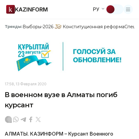
KAZINFORM
РУ
Выборы-2026
Конституционная реформа
Спецп
Тренды:
17:58, 13 Февраля 2020
В военном вузе в Алматы погиб
курсант
АЛМАТЫ. КАЗИНФОРМ – Курсант Военного