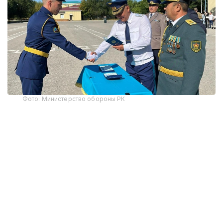
Фото: Министерство обороны РК
В этом году первое офицерское звание получили
12 выпускников-интернов. По завершении
обучения им вручены дипломы Военного
института Сил воздушной обороны и Западно-
Казахстанского медицинского университета
имени Марата Оспанова, что подтверждает
получение одновременно военного и высшего
медицинского образования.