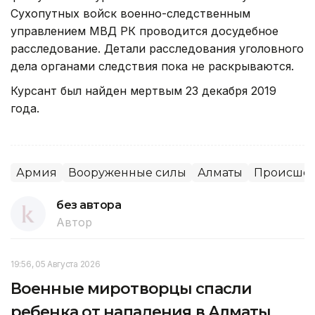
Сухопутных войск военно-следственным
управлением МВД РК проводится досудебное
расследование. Детали расследования уголовного
дела органами следствия пока не раскрываются.
Курсант был найден мертвым 23 декабря 2019
года.
Армия
Вооруженные силы
Алматы
Происшес
без автора
Автор
19:56, 05 Августа 2026
Военные миротворцы спасли
ребенка от нападения в Алматы