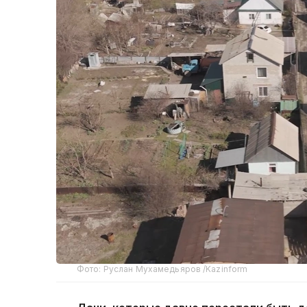
Фото: Руслан Мухамедьяров /Kazinform