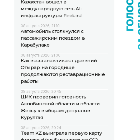
Казахстан вошел в
международную сеть AI-
инфраструктуры Firebird
08 августа 2026, 21:10
Автомобиль столкнулся с
пассажирским поездом в
Карабулаке
08 августа 2026, 21:00
Как восстанавливают древний
Отырар: на городище
продолжаются реставрационные
работы
08 августа 2026, 20:45
ЦИК проверил готовность
Актюбинской области и области
Жетісу к выборам депутатов
Курултая
08 августа 2026, 20:24
Team KZ выиграла первую карту
финала «Игр будущего» по CS2