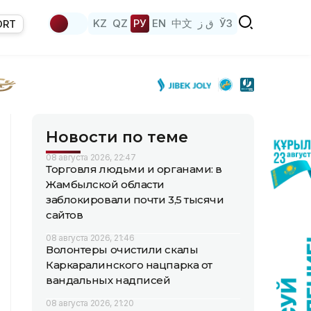
KZ
QZ
РУ
EN
中文
ق ز
ЎЗ
ORT
Новости по теме
08 августа 2026, 22:47
Торговля людьми и органами: в
Жамбылской области
заблокировали почти 3,5 тысячи
сайтов
08 августа 2026, 21:46
Волонтеры очистили скалы
Каркаралинского нацпарка от
вандальных надписей
08 августа 2026, 21:20