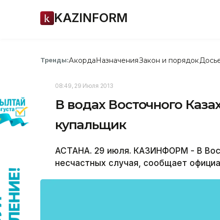
KAZINFORM
Акорда
Назначения
Закон и порядок
Дось
Тренды:
08:49, 29 Июля 2013
В водах Восточного Каза
купальщик
АСТАНА. 29 июля. КАЗИНФОРМ - В Во
несчастных случая, сообщает официа