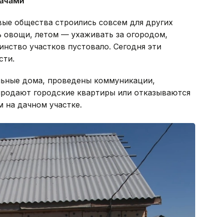
дачами
вые общества строились совсем для других
ь овощи, летом — ухаживать за огородом,
нство участков пустовало. Сегодня эти
сти.
льные дома, проведены коммуникации,
продают городские квартиры или отказываются
м на дачном участке.