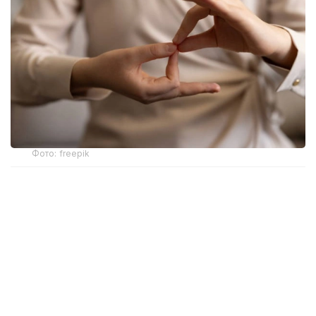
Фото: freepik
Новый механизм обеспечения разработан
Министерством здравоохранения. Об этом
сообщила и. о. директора департамента охраны
здоровья матери и ребенка МЗ РК Жанар Садуова.
Ранее слуховые аппараты предоставлялись
в рамках социальной защиты только отдельным
категориям граждан с инвалидностью вследствие