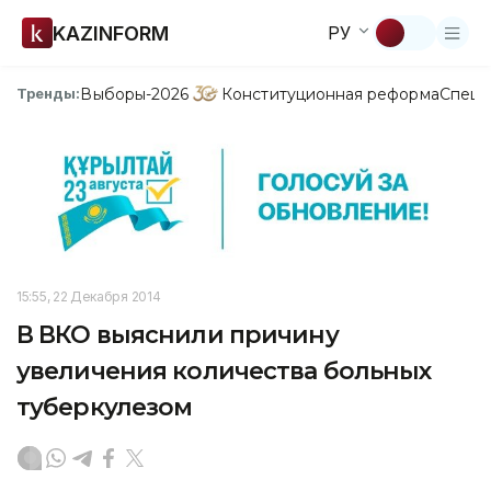
KAZINFORM
РУ
Выборы-2026
Конституционная реформа
Спецп
Тренды:
15:55, 22 Декабря 2014
В ВКО выяснили причину
увеличения количества больных
туберкулезом