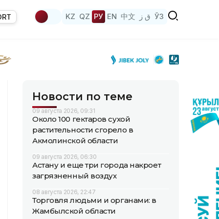
KZ
QZ
РУ
EN
中文
ق ز
ЎЗ
ORT
Новости по теме
09 августа 2026, 09:31
Около 100 гектаров сухой
растительности сгорело в
Акмолинской области
09 августа 2026, 06:30
Астану и еще три города накроет
загрязненный воздух
08 августа 2026, 22:47
Торговля людьми и органами: в
Жамбылской области