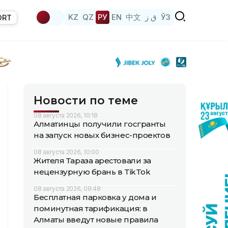
KZ
QZ
РУ
EN
中文
ق ز
ЎЗ
ORT
Новости по теме
08 августа 2026, 10:18
Алматинцы получили госгранты
на запуск новых бизнес-проектов
08 августа 2026, 10:00
Жителя Тараза арестовали за
нецензурную брань в TikTok
08 августа 2026, 09:48
Бесплатная парковка у дома и
поминутная тарификация: в
Алматы введут новые правила