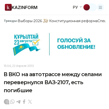
KAZINFORM
РУ
Выборы-2026
Конституционная реформа
Спецп
Тренды:
15:04, 22 Апреля 2013
В ВКО на автотрассе между селами
перевернулся ВАЗ-2107, есть
погибшие