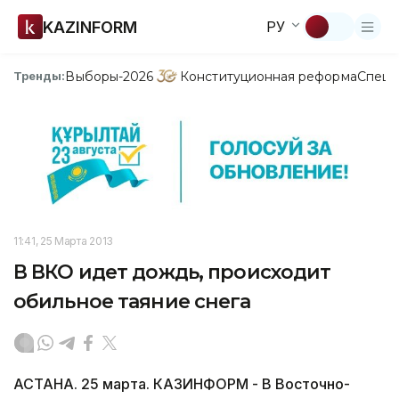
KAZINFORM
РУ
Выборы-2026
Конституционная реформа
Спецп
Тренды:
11:41, 25 Марта 2013
В ВКО идет дождь, происходит
обильное таяние снега
АСТАНА. 25 марта. КАЗИНФОРМ - В Восточно-