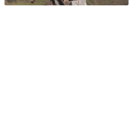
Фото: Руслан Мухамедьяров /Kazinform
— Мы понимаем, что проблемы дачных
обществ копились годами и решить их
одномоментно невозможно. Поэтому
сейчас рассматриваются варианты
поэтапного улучшения транспортной
доступности, состояния дорог и
электроснабжения там, где это возможно
сделать уже сегодня, — сообщили в
акимате Усть-Каменогорска.
Полностью это не снимет накопившиеся
проблемы. Но для почти 50 тысяч человек,
которые уже давно перестали считать свои дома
сезонными дачами, это может стать первым
шагом к тому, чтобы жизнь за городской чертой
перестала означать жизнь вне городской