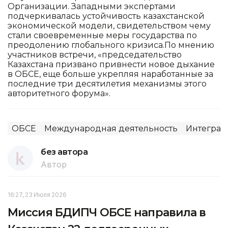
Организации. Западными экспертами
подчеркивалась устойчивость казахстанской
экономической модели, свидетельством чему
стали своевременные меры государства по
преодолению глобального кризиса.По мнению
участников встречи, «председательство
Казахстана призвано привнести новое дыхание
в ОБСЕ, еще больше укрепляя наработанные за
последние три десятилетия механизмы этого
авторитетного форума».
ОБСЕ
Международная деятельность
Интеграц
без автора
Автор
16:27, 23 Июля 2026
Миссия БДИПЧ ОБСЕ направила в