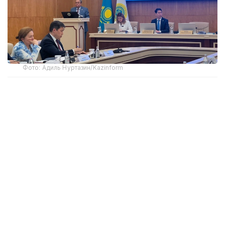
Фото: Адиль Нуртазин/Kazinform
Как сообщил на заседании ЦИК заместитель
председателя комиссии Мухтар Ерман,
Министерство иностранных дел представило
кандидатуры наблюдателей от четырех
иностранных государств и трех международных
организаций.
— В их числе представители
Парламентской ассамблеи ОБСЕ,
Парламентской ассамблеи ОДКБ, а также
Миссии БДИПЧ ОБСЕ по наблюдению