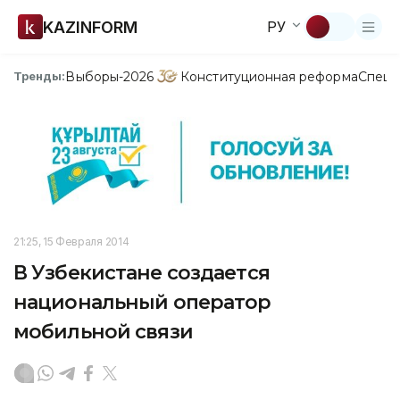
KAZINFORM
РУ
Выборы-2026
Конституционная реформа
Спецп
Тренды:
21:25, 15 Февраля 2014
В Узбекистане создается
национальный оператор
мобильной связи