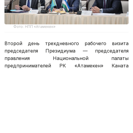
Фото: НПП «Атамекен»
Второй день трехдневного рабочего визита
председателя Президиума — председателя
правления Национальной палаты
предпринимателей РК «Атамекен» Каната
Шарлапаева в Республику Узбекистан был
посвящен развитию прямых связей между
предпринимателями Казахстана и Узбекистана,
расширению инвестиционного сотрудничества,
укреплению производственной кооперации
и поиску новых точек экономического роста.
Центральным событием второго дня визита стал
казахстанско-узбекский бизнес-форум,