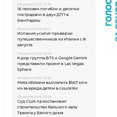
08 августа 2026, 07:32
16 человек погибли и десятки
пострадали в двух ДТП в
Бангладеш
08 августа 2026, 05:57
Испания усилит проверки
путешественников из Италии с 8
августа
08 августа 2026, 05:09
K-pop группа BTS и Google Gemini
представили проект в Las Vegas
Sphere
08 августа 2026, 04:22
Meta обязали выплатить $567 млн
из-за вреда детям в соцсетях
08 августа 2026, 03:36
Суд США приостановил
строительство бального зала
Трампа у Белого дома