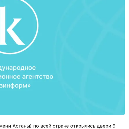
емени Астаны) по всей стране открылись двери 9