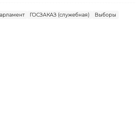
арламент
ГОСЗАКАЗ (служебная)
Выборы
ата Сената Парламента РК от
место выбывшего