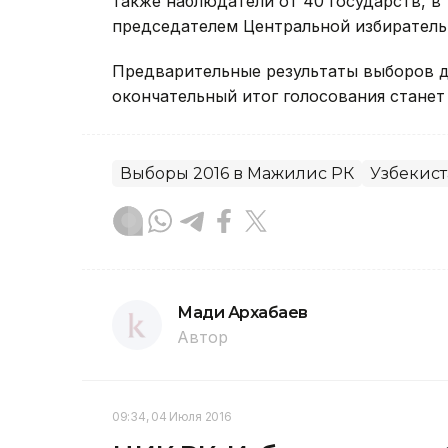
также наблюдатели от 40 государств, в 
председателем Центральной избиратель
Предварительные результаты выборов д
окончательный итог голосования станет 
Выборы 2016 в Мажилис РК
Узбекист
Мади Архабаев
Автор
09:34, 04 Июля 2016