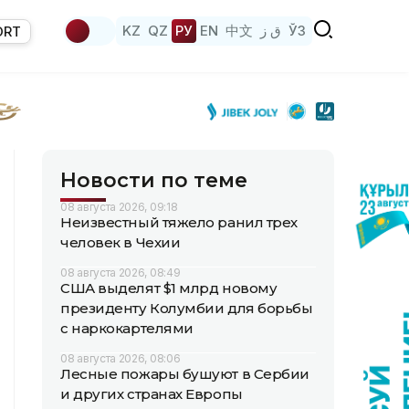
KZ
QZ
РУ
EN
中文
ق ز
ЎЗ
ORT
Новости по теме
08 августа 2026, 09:18
Неизвестный тяжело ранил трех
человек в Чехии
08 августа 2026, 08:49
США выделят $1 млрд новому
президенту Колумбии для борьбы
с наркокартелями
08 августа 2026, 08:06
Лесные пожары бушуют в Сербии
и других странах Европы