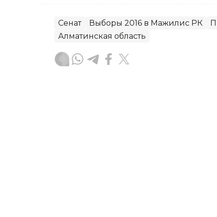
Сенат
Выборы 2016 в Мажилис РК
П
Алматинская область
без автора
Автор
08:25, 17 Мая 2016
Назначены выборы депут
Алматинской области в