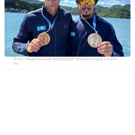
Фото: Национальная федерация гребных видов спорта
РК
В соревнованиях на байдарках среди мужчин на
дистанции 3400 метров победу одержал Кирилл
Тубаев, преодолев дистанцию за 14 минут 54,166
секунды. Вторым финишировал представитель
Южной Кореи Пак Чжу Хён, третьим — Чан Ван
Зань из Вьетнама.
В заезде на каноэ золотую медаль завоевал Полат