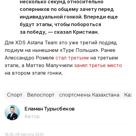
несколько секунд относительно
соперников по общему зачету перед
индивидуальной гонкой. Впереди еще
будут этапы, чтобы побороться
за победу, — сказал Кристиан.
Для XDS Astana Team это уже третий подряд
подиум на нынешнем «Туре Польши». Ранее
Алессандро Ромеле
стал третьим
на третьем
этапе, а Маттео Малуччели
занял третье место
на втором этапе гонки.
Спорт
Велоспорт
спортсмены Казахстана
Каза
Еламан Турысбеков
Автор
18:35, 06 Августа 2026