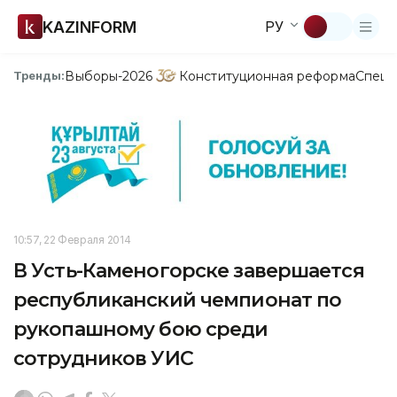
KAZINFORM
РУ
Выборы-2026
Конституционная реформа
Спецп
Тренды:
10:57, 22 Февраля 2014
В Усть-Каменогорске завершается
республиканский чемпионат по
рукопашному бою среди
сотрудников УИС