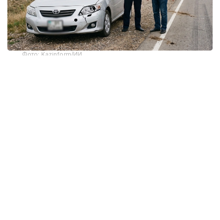
Фото: Kazinform/ИИ
Каждый год на дорогах Казахстана происходят
десятки аварий с участием животных. Особенно
часто такие ДТП случаются на междугородних
трассах, где на проезжей части неожиданно
оказываются лошади, коровы, верблюды,
а иногда и дикие животные — сайгаки, косули,
кабаны или лоси. В результате автомобили
получают серьезные повреждения, а порой
страдают и люди.
При этом многие водители уверены:
если автомобиль сбил животное, виноват