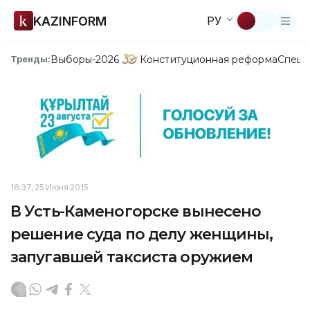
KAZINFORM
РУ
Выборы-2026
Конституционная реформа
Спецп
Тренды:
16:37, 25 Июня 2015
В Усть-Каменогорске вынесено
решение суда по делу женщины,
запугавшей таксиста оружием