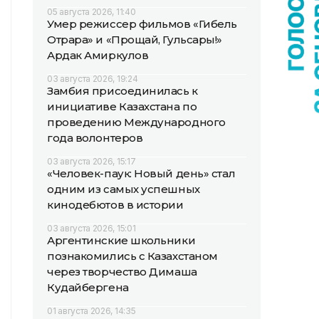
05 августа 2026, 11:40
Умер режиссер фильмов «Гибель
Отрара» и «Прощай, Гульсары!»
Ардак Амиркулов
03 августа 2026, 19:24
Замбия присоединилась к
инициативе Казахстана по
проведению Международного
года волонтеров
03 августа 2026, 15:17
«Человек-паук: Новый день» стал
одним из самых успешных
кинодебютов в истории
03 августа 2026, 15:01
Аргентинские школьники
познакомились с Казахстаном
через творчество Димаша
Кудайбергена
01 августа 2026, 14:35