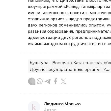
Напомним, что Дни Астаны в Восточном
шоу-программой «Кенiлдi тапкырлар теа
имели возможность посетить многочисл
столичные артисты щедро представили 
двух регионов обменивались опытом, у
развития образования, предпринимател
администрации двух регионов подписы
взаимовыгодном сотрудничестве во все
Культура
Восточно-Казахстанская обл
Другие государственные органы
Аст
Людмила Малько
Автор