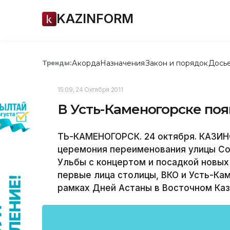
KAZINFORM
Акорда
Назначения
Закон и порядок
Дось
Тренды:
15:09, 24 Октября 2011
В Усть-Каменогорске поя
ТЬ­-КАМЕНОГОРСК. 24 октября. КАЗИ
церемония переименования улицы Со
Ульбы с концертом и посадкой новых
первые лица столицы, ВКО и Усть-Ка
рамках Дней Астаны в Восточном Каз