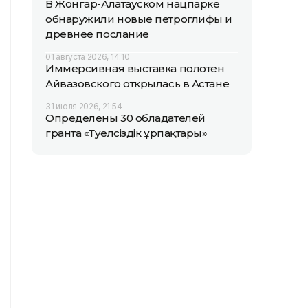
В Жонгар-Алатауском нацпарке
обнаружили новые петроглифы и
древнее послание
01 августа 2026, 14:10
Иммерсивная выставка полотен
Айвазовского открылась в Астане
31 июля 2026, 21:54
Определены 30 обладателей
гранта «Тәуелсіздік ұрпақтары»