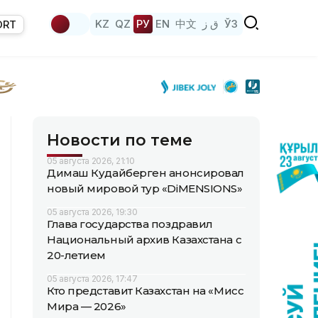
KZ
QZ
РУ
EN
中文
ق ز
ЎЗ
ORT
Новости по теме
05 августа 2026, 21:10
Димаш Кудайберген анонсировал
новый мировой тур «DiMENSIONS»
05 августа 2026, 19:30
Глава государства поздравил
Национальный архив Казахстана с
20-летием
05 августа 2026, 17:47
Кто представит Казахстан на «Мисс
Мира — 2026»