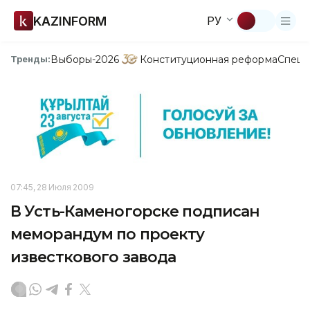
KAZINFORM
РУ
Выборы-2026
Конституционная реформа
Спецп
Тренды:
07:45, 28 Июля 2009
В Усть-Каменогорске подписан
меморандум по проекту
известкового завода