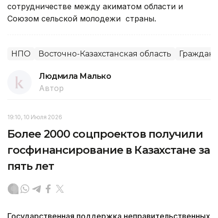
сотрудничестве между акиматом области и
Союзом сельской молодежи страны.
НПО
Восточно-Казахстанская область
Гражданс
Людмила Малько
Автор
19:10, 10 Июля 2026
Более 2000 соцпроектов получили
госфинансирование в Казахстане за
пять лет
Государственная поддержка неправительственных