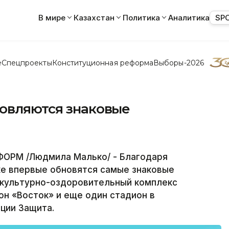
В мире
Казахстан
Политика
Аналитика
SP
е
Спецпроекты
Конституционная реформа
Выборы-2026
новляются знаковые
ФОРМ /Людмила Малько/ - Благодаря
ке впервые обновятся самые знаковые
зкультурно-оздоровительный комплекс
он «Восток» и еще один стадион в
ции Защита.