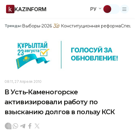
KAZINFORM
РУ
Выборы-2026
Конституционная реформа
Спецп
Тренды:
08:11, 27 Апреля 2010
В Усть-Каменогорске
активизировали работу по
взысканию долгов в пользу КСК