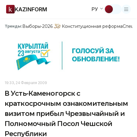
KAZINFORM
РУ
Выборы-2026
Конституционная реформа
Спецп
Тренды:
19:33, 24 Февраля 2009
В Усть-Каменогорск с
краткосрочным ознакомительным
визитом прибыл Чрезвычайный и
Полномочный Посол Чешской
Республики