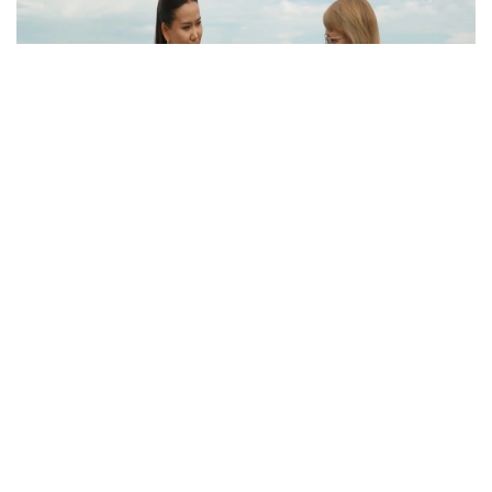
Кадр из видео
Однако, как отмечается в сюжете, далеко не все
жители села знают об этом историческом
наследии. Сегодня многие дома в населенном
пункте пустуют.
— В будущем мы планируем создать здесь
музей под открытым небом. Кроме того,