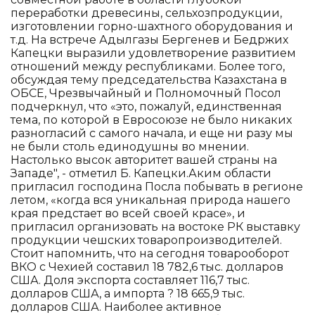
переработки древесины, сельхозпродукции,
изготовлении горно-шахтного оборудования и
т.д. На встрече Адылгазы Бергенев и Бедржих
Капецки выразили удовлетворение развитием
отношений между республиками. Более того,
обсуждая тему председательства Казахстана в
ОБСЕ, Чрезвычайный и Полномочный Посол
подчеркнул, что «это, пожалуй, единственная
тема, по которой в Евросоюзе не было никаких
разногласий с самого начала, и еще ни разу мы
не были столь единодушны во мнении.
Настолько высок авторитет вашей страны на
Западе", - отметил Б. Капецки.Аким области
пригласил господина Посла побывать в регионе
летом, «когда вся уникальная природа нашего
края предстает во всей своей красе», и
пригласил организовать на востоке РК выставку
продукции чешских товаропроизводителей.
Стоит напомнить, что на сегодня товарооборот
ВКО с Чехией составил 18 782,6 тыс. долларов
США. Доля экспорта составляет 116,7 тыс.
долларов США, а импорта ? 18 665,9 тыс.
долларов США. Наиболее активное