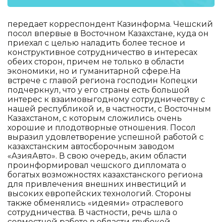
передает корреспондент Казинформа. Чешский
посол впервые в Восточном Казахстане, куда он
приехал с целью наладить более тесное и
конструктивное сотрудничество в интересах
обеих сторон, причем не только в области
экономики, но и гуманитарной сфере.На
встрече с главой региона господин Копецки
подчеркнул, что у его страны есть большой
интерес к взаимовыгодному сотрудничеству с
нашей республикой и, в частности, с Восточным
Казахстаном, с которым сложились очень
хорошие и плодотворные отношения. Посол
выразил удовлетворение успешной работой с
казахстанским автосборочным заводом
«АзияАвто». В свою очередь, аким области
проинформировал чешского дипломата о
богатых возможностях казахстанского региона
для привлечения внешних инвестиций и
высоких европейских технологий. Стороны
также обменялись «идеями» отраслевого
сотрудничества. В частности, речь шла о
совместной работе в области глубокой