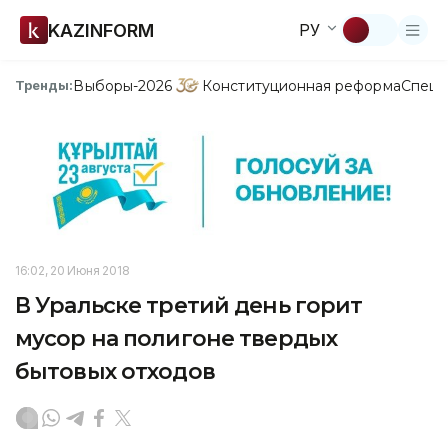
KAZINFORM
РУ
Выборы-2026
Конституционная реформа
Спецп
Тренды:
16:02, 20 Июня 2018
В Уральске третий день горит
мусор на полигоне твердых
бытовых отходов