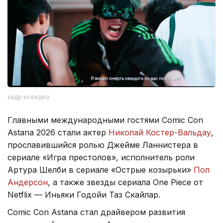
кадр из видео
Главными международными гостями Comic Con
Astana 2026 стали актер
Николай Костер-Вальдау
,
прославившийся ролью Джейме Ланнистера в
сериале «Игра престолов», исполнитель роли
Артура Шелби в сериале «Острые козырьки»
Пол
Андерсон
, а также звезды сериала One Piece от
Netflix — Иньяки Годойи Таз Скайлар.
Comic Con Astana стал драйвером развития