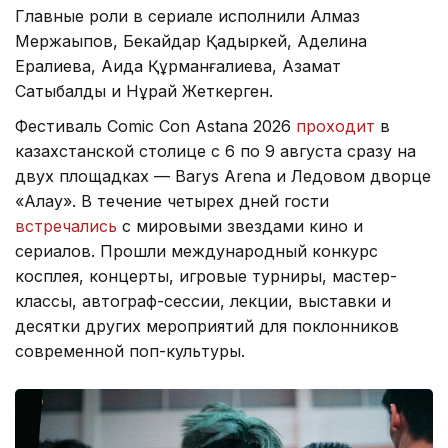
Главные роли в сериале исполнили Алмаз
Мержақыпов, Бекайдар Қадыркей, Аделина
Ералиева, Аида Құрманғалиева, Азамат
Сатыбалды и Нұрай Жеткерген.
Фестиваль Comic Con Astana 2026
проходит
в
казахстанской столице с 6 по 9 августа сразу на
двух площадках — Barys Arena и Ледовом дворце
«Алау». В течение четырех дней гости
встречались
с мировыми звездами кино и
сериалов. Прошли международный конкурс
косплея, концерты, игровые турниры, мастер-
классы, автограф-сессии, лекции, выставки и
десятки других мероприятий для поклонников
современной поп-культуры.