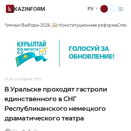
KAZINFORM
РУ
Выборы-2026
Конституционная реформа
Спецп
Тренды:
17:29, 24 Апреля 2013
В Уральске проходят гастроли
единственного в СНГ
Республиканского немецкого
драматического театра