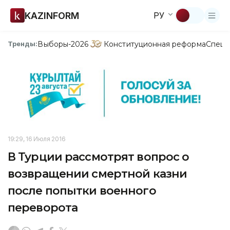
KAZINFORM
РУ
Выборы-2026
Конституционная реформа
Спецп
Тренды:
19:29, 16 Июля 2016
В Турции рассмотрят вопрос о
возвращении смертной казни
после попытки военного
переворота