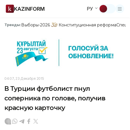
KAZINFORM
РУ
Выборы-2026
Конституционная реформа
Спецп
Тренды:
04:07, 23 Декабря 2015
В Турции футболист пнул
соперника по голове, получив
красную карточку