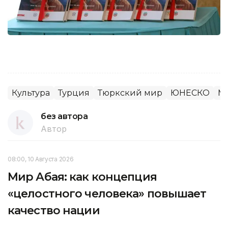
Культура
Турция
Тюркский мир
ЮНЕСКО
М
без автора
Автор
08:00, 10 Августа 2026
Мир Абая: как концепция
«целостного человека» повышает
качество нации