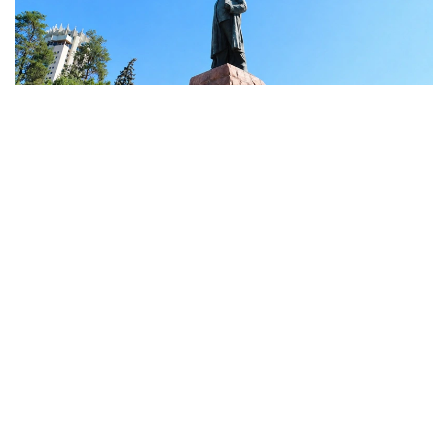
Фото: акимат Алматы
От Берлина до Тегерана: наследие Абая
стало культурной дипломатией
Популяризация духовного наследия Абая
Кунанбайулы началась еще в прошлом веке. В
советское время труды мыслителя переводились
на языки мира, а его юбилеи стали широко