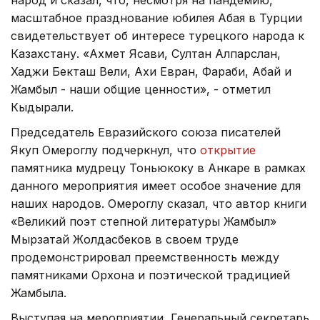
народ и сказал, что, несмотря на пандемию,
масштабное празднование юбилея Абая в Турции
свидетельствует об интересе турецкого народа к
Казахстану. «Ахмет Ясави, Султан Алпарслан,
Хаджи Бекташ Вели, Ахи Евран, Фараби, Абай и
Жамбыл - наши общие ценности», - отметил
Кыдырали.
Председатель Евразийского союза писателей
Якуп Омероглу подчеркнул, что
открытие
памятника мудрецу Тоньюкоку в Анкаре в рамках
данного мероприятия имеет особое значение для
наших народов. Омероглу сказал, что автор книги
«Великий поэт степной литературы Жамбыл»
Мырзатай Жолдасбеков в своем труде
продемонстрировал преемственность между
памятниками Орхона и поэтической традицией
Жамбыла.
Выступая на мероприятии, Генеральный секретарь