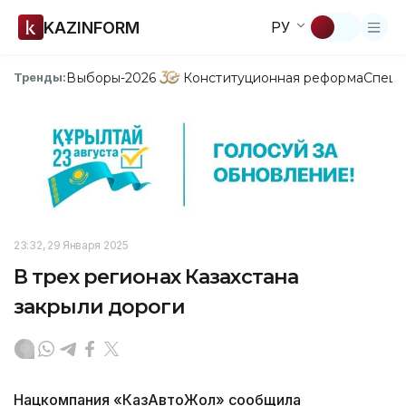
KAZINFORM
РУ
Выборы-2026
Конституционная реформа
Спецп
Тренды:
23:32, 29 Января 2025
В трех регионах Казахстана
закрыли дороги
Нацкомпания «КазАвтоЖол» сообщила