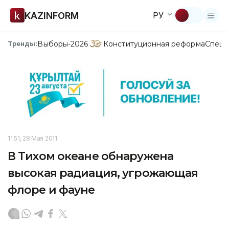
KAZINFORM
РУ
Выборы-2026
Конституционная реформа
Спецп
Тренды:
11:51, 28 Мая 2011
В Тихом океане обнаружена
высокая радиация, угрожающая
флоре и фауне