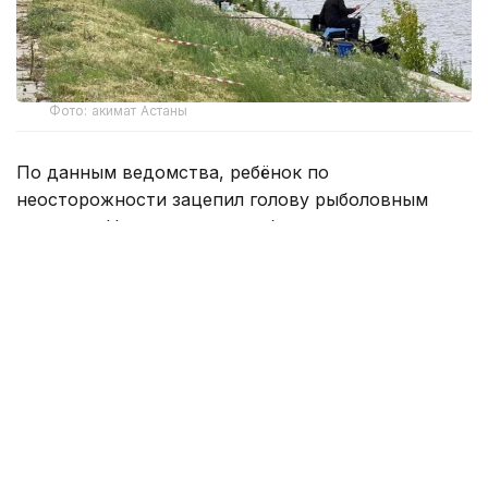
Фото: акимат Астаны
По данным ведомства, ребёнок по
неосторожности зацепил голову рыболовным
крючком. Находившиеся поблизости спасатели,
дежурившие на модульной капсуле, оперативно
оказали пострадавшему первую помощь до
прибытия бригады скорой медицинской помощи.