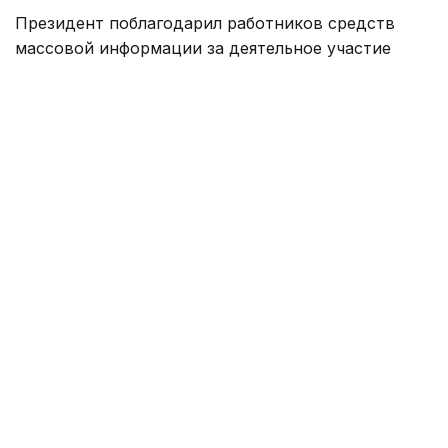
Президент поблагодарил работников средств
массовой информации за деятельное участие
в построении Справедливого, Чистого,
Безопасного и Сильного Казахстана.
— Вы способствуете укоренению
в обществе принципов «Закон и Порядок»,
«Адал азамат», а также популяризации
концепции «Таза Қазақстан». Тем самым
вы вносите существенную лепту
в обновление образа жизни и сознания
нашего народа. Уверен, что
и в дальнейшем специалисты
информационной сферы продолжат
с высокой самоотдачей трудиться
во благо страны. Сегодня я подписал Указ
о награждении лучших специалистов
медиасферы высокими государственными