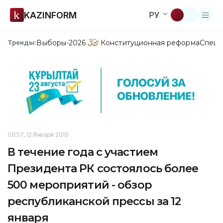
KAZINFORM
РУ
Выборы-2026
Конституционная реформа
Спецп
Тренды:
09:57, 12 Января 2010
В течение года с участием
Президента РК состоялось более
500 мероприятий - обзор
республиканской прессы за 12
января