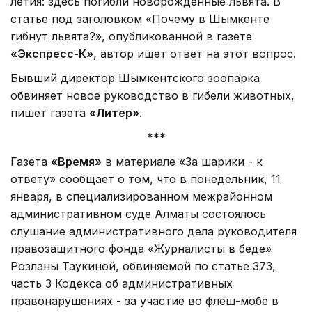
летия: здесь погибли новорожденные львята. В
статье под заголовком «Почему в Шымкенте
гибнут львята?», опубликованной в газете
«Экспресс-К»
, автор ищет ответ на этот вопрос.
Бывший директор Шымкентского зоопарка
обвиняет новое руководство в гибели животных,
пишет газета
«Литер»
.
***
Газета
«Время»
в материале «За шарики - к
ответу» сообщает о том, что в понедельник, 11
января, в специализированном межрайонном
административном суде Алматы состоялось
слушание административного дела руководителя
правозащитного фонда «Журналисты в беде»
Розланы Таукиной, обвиняемой по статье 373,
часть 3 Кодекса об административных
правонарушениях - за участие во флеш-мобе в