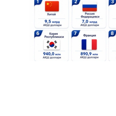
Фото: upl.uz
Кроме того, в десятку крупнейших торг
млрд), Афганистан ($1,1 млрд), Южная К
($807,7 млн), Кыргызстан ($624,6 млн) и
Ранее сообщалось, что Казахстан увели