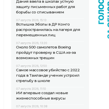
Дания ввела в школах устную
защиту письменных работ для
борьбы со списыванием
07 августа 2026, 15:13
Вспышка Эболы в ДР Конго
распространилась на лагеря для
перемещенных лиц
07 августа 2026, 13:20
Около 500 самолетов Boeing
пройдут проверку в США из-за
возможных трещин
07 августа 2026, 12:50
Самое массовое убийство с 2022
года: в Таиланде ученик устроил
стрельбу в школе
07 августа 2026, 11:10
ИИ впервые создал новые
жизнеспособные вирусы
07 августа 2026, 10:38