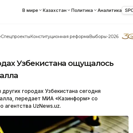
В мире
Казахстан
Политика
Аналитика
SP
е
Спецпроекты
Конституционная реформа
Выборы-2026
родах Узбекистана ощущалось
балла
 других городах Узбекистана сегодня
алла, передает МИА «Казинформ» со
о агентства UzNews.uz.