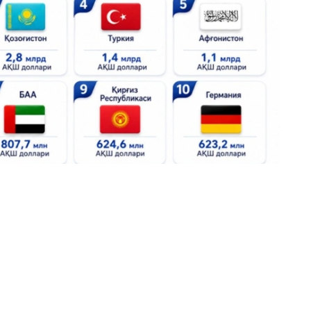
овых партнеров Узбекистана вошли Турция ($1,4
орея ($940 млн), Франция ($890,9 млн), ОАЭ
 Германия ($623,2 млн).
чит
поставки продукции
для высоковольтных