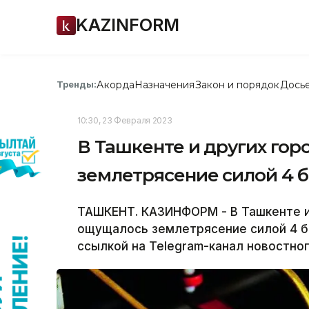
KAZINFORM
Акорда
Назначения
Закон и порядок
Дось
Тренды:
10:30, 23 Февраля 2023
В Ташкенте и других го
землетрясение силой 4 
ТАШКЕНТ. КАЗИНФОРМ - В Ташкенте и
ощущалось землетрясение силой 4 б
ссылкой на Telegram-канал новостног