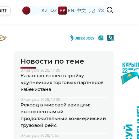
KZ
QZ
РУ
EN
中文
ق ز
ЎЗ
ORT
Новости по теме
07 августа 2026, 17:35
Казахстан вошел в тройку
крупнейших торговых партнеров
Узбекистана
07 августа 2026, 16:36
Рекорд в мировой авиации:
выполнен самый
продолжительный коммерческий
грузовой рейс
07 августа 2026, 15:55