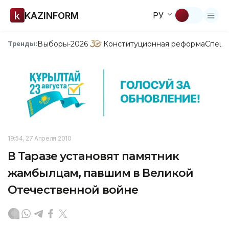
KAZINFORM
РУ
Выборы-2026
Конституционная реформа
Спецп
Тренды:
19:54, 27 Апреля 2010
В Таразе установят памятник
жамбылцам, павшим в Великой
Отечественной войне