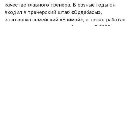
качестве главного тренера. В разные годы он
входил в тренерский штаб «Ордабасы»,
возглавлял семейский «Елимай», а также работал
техническим директором «Астаны». В 2025 году
специалист руководил «Жетысу».
Под руководством Смакова «Елимай» добился
повышения в Премьер-лигу. После этого
специалист продолжил работу в «Астане» на
должности технического директора, а затем
возглавил «Жетысу».
Самат Смаков хорошо известен казахстанским
болельщикам и как футболист. За национальную
сборную Казахстана он провел 76 матчей. В
составе клубов становился чемпионом страны
шесть раз, а также четырежды признавался
лучшим футболистом Казахстана.
Перед новым наставником ФК «Атырау» стоит