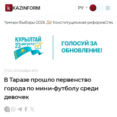
KAZINFORM
РУ
Выборы-2026
Конституционная реформа
Спецп
Тренды:
17:33, 20 Октября 2012
В Таразе прошло первенство
города по мини-футболу среди
девочек