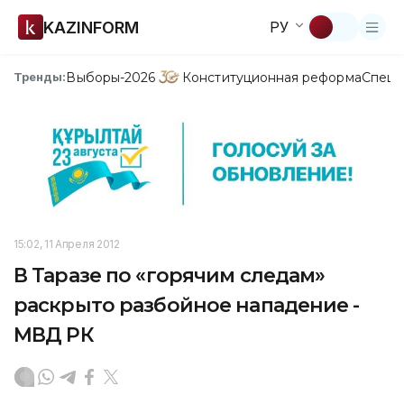
KAZINFORM
РУ
Выборы-2026
Конституционная реформа
Спецп
Тренды:
15:02, 11 Апреля 2012
В Таразе по «горячим следам»
раскрыто разбойное нападение -
МВД РК