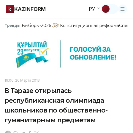
KAZINFORM
РУ
Выборы-2026
Конституционная реформа
Спецп
Тренды:
19:06, 26 Марта 2013
В Таразе открылась
республиканская олимпиада
школьников по общественно-
гуманитарным предметам