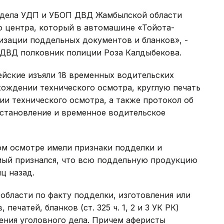
тдела УДП и УБОП ДВД Жамбылской области
о центра, который в автомашине «Тойота-
изации поддельных документов и бланков», -
 ДВД полковник полиции Роза Калдыбекова.
ейские изъяли 18 временных водительских
хождении технического осмотра, круглую печать
и технического осмотра, а также протокол об
становление и временное водительское
ом осмотре имели признаки подделки и
мый признался, что всю поддельную продукцию
ц назад.
бласти по факту подделки, изготовления или
ечатей, бланков (ст. 325 ч. 1, 2 и 3 УК РК)
ения уголовного дела. Причем аферисты