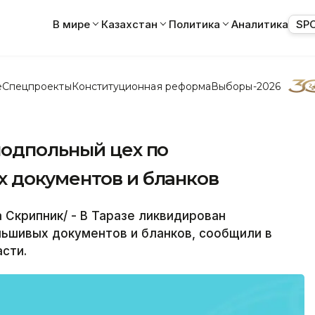
В мире
Казахстан
Политика
Аналитика
SP
е
Спецпроекты
Конституционная реформа
Выборы-2026
подпольный цех по
 документов и бланков
 Скрипник/ - В Таразе ликвидирован
льшивых документов и бланков, сообщили в
сти.