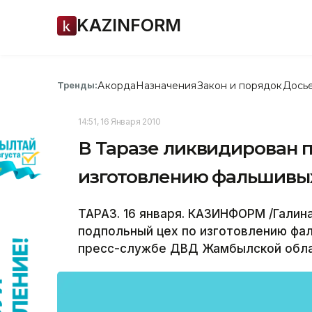
KAZINFORM
Акорда
Назначения
Закон и порядок
Дось
Тренды:
14:51, 16 Января 2010
В Таразе ликвидирован 
изготовлению фальшивых
ТАРАЗ. 16 января. КАЗИНФОРМ /Галина
подпольный цех по изготовлению фа
пресс-службе ДВД Жамбылской обла