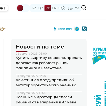
KZ
QZ
РУ
EN
中文
ق ز
ЎЗ
ORT
Новости по теме
06 августа 2026, 08:00
Купить квартиру дешевле, продать
дороже: как работает рынок
флиппинга в Казахстане
05 августа 2026, 22:00
Алматинцев предупредили об
антитеррористических учениях
05 августа 2026, 19:56
Военные миротворцы спасли
ребенка от нападения в Алматы