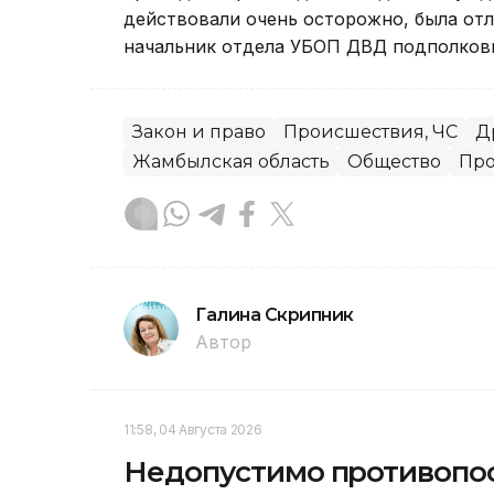
действовали очень осторожно, была отл
начальник отдела УБОП ДВД подполковн
Закон и право
Происшествия, ЧС
Д
Жамбылская область
Общество
Про
Галина Скрипник
Автор
11:58, 04 Августа 2026
Недопустимо противопост