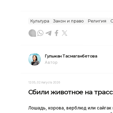
Культура
Закон и право
Религия
Гульжан Тасмаганбетова
Автор
12:05, 02 Августа 2026
Сбили животное на трассе
Лошадь, корова, верблюд или сайгак