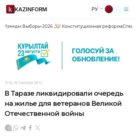
KAZINFORM
РУ
Выборы-2026
Конституционная реформа
Спецп
Тренды:
11:19, 15 Октября 2013
В Таразе ликвидировали очередь
на жилье для ветеранов Великой
Отечественной войны