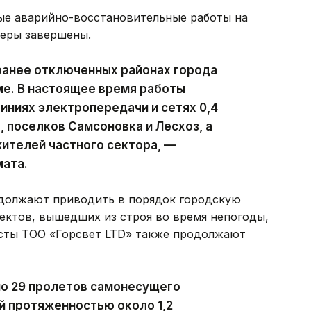
ые аварийно-восстановительные работы на
феры завершены.
ранее отключенных районах города
ме. В настоящее время работы
ниях электропередачи и сетях 0,4
, поселков Самсоновка и Лесхоз, а
ителей частного сектора, —
мата.
должают приводить в порядок городскую
ектов, вышедших из строя во время непогоды,
исты ТОО «Горсвет LTD» также продолжают
но 29 пролетов самонесущего
й протяженностью около 1,2