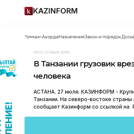
KAZINFORM
Акорда
Назначения
Закон и порядок
Дось
Тренды:
09:22, 27 Июля 2009
В Танзании грузовик врез
человека
АСТАНА. 27 июля. КАЗИНФОРМ - Круп
Танзании. На северо-востоке страны 
сообщает Казинформ со ссылкой на 