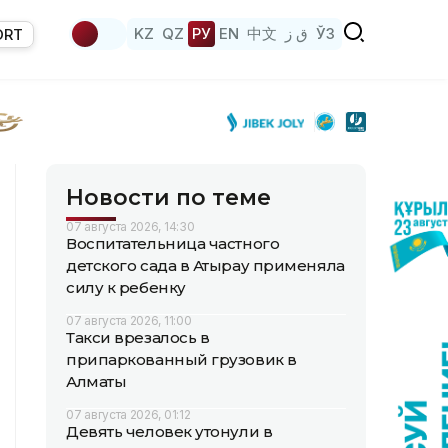
KZ
QZ
РУ
EN
中文
ق ز
ЎЗ
ORT
Новости по теме
07 августа 2026, 14:30
Воспитательница частного
детского сада в Атырау применяла
силу к ребенку
07 августа 2026, 11:00
Такси врезалось в
припаркованный грузовик в
Алматы
07 августа 2026, 01:12
Девять человек утонули в