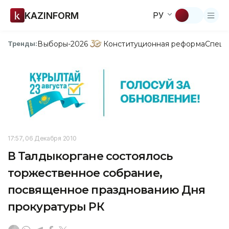
KAZINFORM
РУ
Выборы-2026
Конституционная реформа
Спецп
Тренды:
17:57, 06 Декабря 2010
В Талдыкоргане состоялось
торжественное собрание,
посвященное празднованию Дня
прокуратуры РК