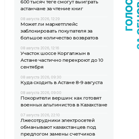
600 тысяч теңге смогут выиграть
астанчане за чтение книг
08 августа 2026, 12:29
Может ли маркетплейс
заблокировать покупателя за
большое количество возвратов
08 августа 2026, 12:16
Участок шоссе Коргалжын в
Астане частично перекроют до 10
сентября
08 августа 2026, 09:30
Куда сходить в Астане 8-9 августа
08 августа 2026, 09:00
Покорители вершин: как готовят
военных альпинистов в Казахстане
07 августа 2026, 22:10
Лжесотрудники электросетей
обманывают казахстанцев под
предлогом замены счетчиков