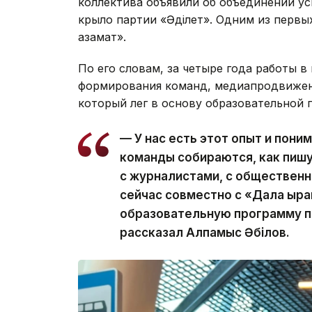
коллектива объявили об объединении у
крыло партии «Әділет». Одним из первы
азамат».
По его словам, за четыре года работы 
формирования команд, медиапродвижен
который лег в основу образовательной 
— У нас есть этот опыт и поним
команды собираются, как пишу
с журналистами, с общественни
сейчас совместно с «Дала қыр
образовательную программу п
рассказал Алпамыс Әбілов.