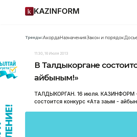
KAZINFORM
Акорда
Назначения
Закон и порядок
Дось
Тренды:
11:30, 16 Июля 2013
В Талдыкоргане состоится
айбыным!»
ТАЛДЫКОРГАН. 16 июля. КАЗИНФОРМ -
состоится конкурс «Ата заңым - айбын