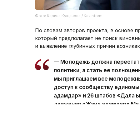
Фото: Карина Кущанова / Kazinform
По словам авторов проекта, в основе п
который предполагает не поиск виновн
и выявление глубинных причин возника
— Молодежь должна перестат
политики, а стать ее полноцен
мы приглашаем все молодежны
доступ к сообществу единомы
адамдар» и 26 штабов «Дала қ
движения «Жаңа адамдар» Ма