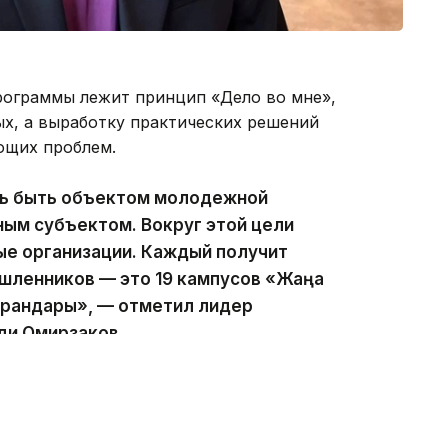
рограммы лежит принцип «Дело во мне»,
ых, а выработку практических решений
ющих проблем.
ь быть объектом молодежной
ным субъектом. Вокруг этой цели
е организации. Каждый получит
шленников — это 19 кампусов «Жаңа
ырандары», — отметил лидер
ди Омирзаков.