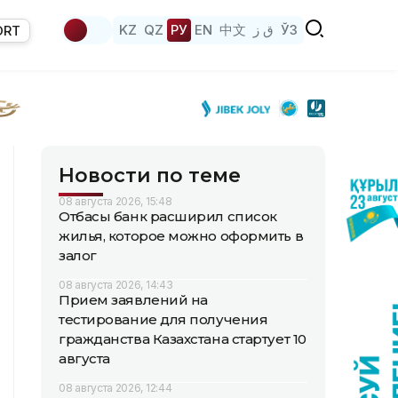
KZ
QZ
РУ
EN
中文
ق ز
ЎЗ
ORT
Новости по теме
08 августа 2026, 15:48
Отбасы банк расширил список
жилья, которое можно оформить в
залог
08 августа 2026, 14:43
Прием заявлений на
тестирование для получения
гражданства Казахстана стартует 10
августа
08 августа 2026, 12:44