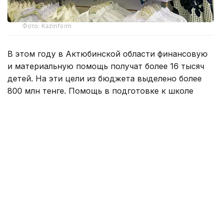
Фото: Kazinform
В этом году в Актюбинской области финансовую
и материальную помощь получат более 16 тысяч
детей. На эти цели из бюджета выделено более
800 млн тенге. Помощь в подготовке к школе
окажут учащимся села Карауылкельды, где
объявлен режим чрезвычайной ситуации.
— Единовременная помощь также будет
оказана детям из семей, имущество
которых пострадало в результате
стихийного бедствия. Всего
насчитывается 110 семей. В этих семьях
воспитываются 202 ребенка. Из них 96
детей относятся к категории, имеющей
право на получение социальной помощи.