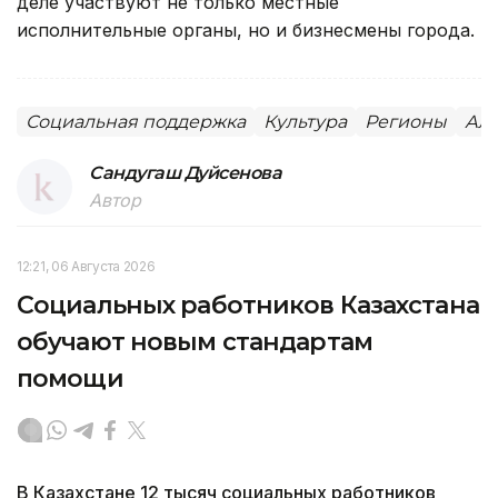
деле участвуют не только местные
исполнительные органы, но и бизнесмены города.
Социальная поддержка
Культура
Регионы
Алм
Сандугаш Дуйсенова
Автор
12:21, 06 Августа 2026
Социальных работников Казахстана
обучают новым стандартам
помощи
В Казахстане 12 тысяч социальных работников