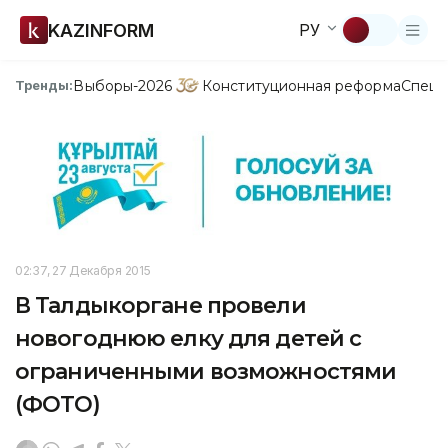
KAZINFORM
РУ
Выборы-2026
Конституционная реформа
Спецп
Тренды:
02:37, 27 Декабря 2015
В Талдыкоргане провели
новогоднюю елку для детей с
ограниченными возможностями
(ФОТО)