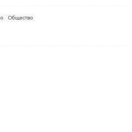
во
Общество
аблокировать покупателя за
вратов
имита, однако площадка вправе ограничить