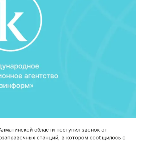
Алматинской области поступил звонок от
озаправочных станций, в котором сообщилось о