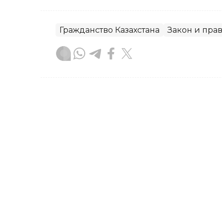
Гражданство Казахстана
Закон и пра
Гульжан Тасмаганбетова
Автор
12:29, 08 Августа 2026
Может ли маркетплейс з
большое количество воз
Закон не устанавливает числового л