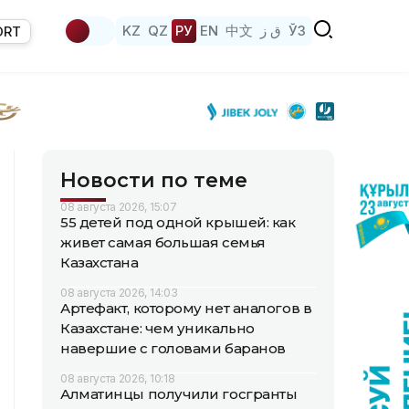
KZ
QZ
РУ
EN
中文
ق ز
ЎЗ
ORT
Новости по теме
08 августа 2026, 15:07
55 детей под одной крышей: как
живет самая большая семья
Казахстана
08 августа 2026, 14:03
Артефакт, которому нет аналогов в
Казахстане: чем уникально
навершие с головами баранов
08 августа 2026, 10:18
Алматинцы получили госгранты