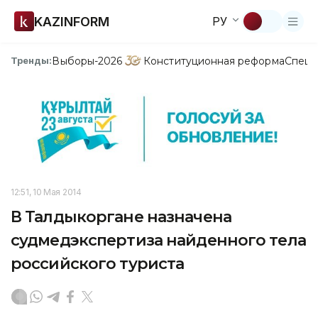
KAZINFORM
РУ
Выборы-2026
Конституционная реформа
Спецп
Тренды:
12:51, 10 Мая 2014
В Талдыкоргане назначена
судмедэкспертиза найденного тела
российского туриста