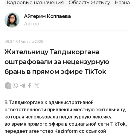
Кадровые назначения
Область Жетысу
Назнач
Айгерим Коппаева
Автор
08:34, 01 Августа 2026
Жительницу Талдыкоргана
оштрафовали за нецензурную
брань в прямом эфире TikTok
В Талдыкоргане к административной
ответственности привлекли местную жительницу,
которая использовала нецензурную лексику
во время прямого эфира в социальной сети TikTok,
передает агентство Kazinform со ссылкой