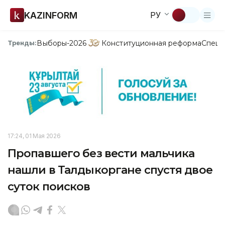
KAZINFORM
РУ
Выборы-2026
Конституционная реформа
Спецп
Тренды:
17:24, 01 Мая 2026
Пропавшего без вести мальчика
нашли в Талдыкоргане спустя двое
суток поисков