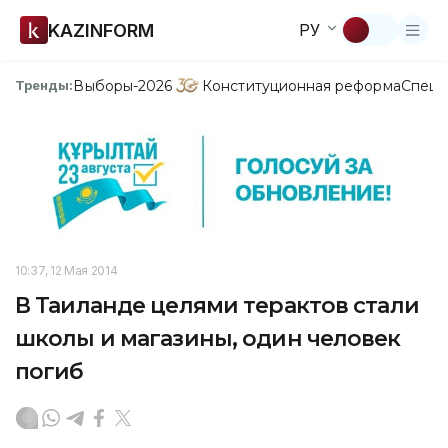
KAZINFORM
РУ
Выборы-2026
Конституционная реформа
Спецп
Тренды:
10:37, 12 Мая 2014
В Таиланде целями терактов стали
школы и магазины, один человек
погиб