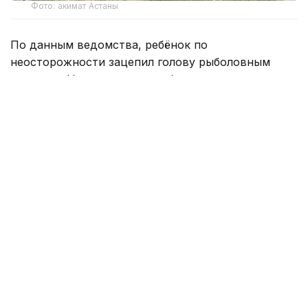
Фото: акимат Астаны
По данным ведомства, ребёнок по
неосторожности зацепил голову рыболовным
крючком. Находившиеся поблизости спасатели,
дежурившие на модульной капсуле, оперативно
оказали пострадавшему первую помощь до
прибытия бригады скорой медицинской помощи.