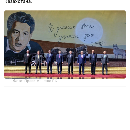
Казахстана.
Фото: Правительство РК
Премьер-министр Казахстана Олжас Бектенов
передал Президенту Кыргызской Республики
Садыру Жапарову теплые слова приветствия
и наилучшие пожелания от имени Президента
Республики Казахстан Касым-Жомарта Токаева.