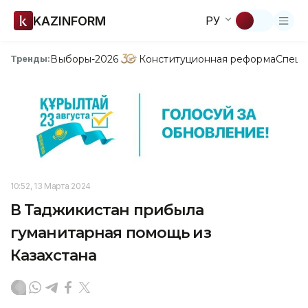
KAZINFORM
РУ
Выборы-2026
Конституционная реформа
Спецп
Тренды:
10:52, 13 Марта 2024
В Таджикистан прибыла
гуманитарная помощь из
Казахстана