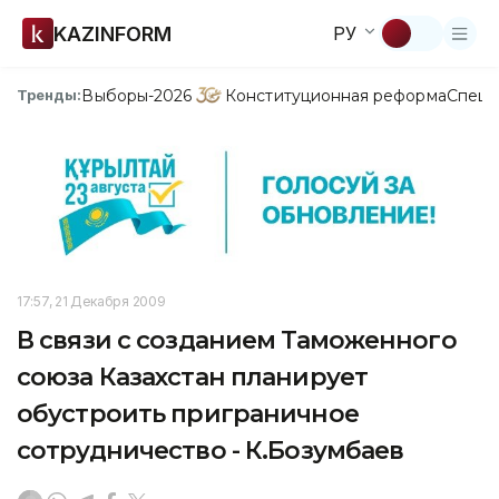
KAZINFORM
РУ
Выборы-2026
Конституционная реформа
Спецп
Тренды:
17:57, 21 Декабря 2009
В связи с созданием Таможенного
союза Казахстан планирует
обустроить приграничное
сотрудничество - К.Бозумбаев