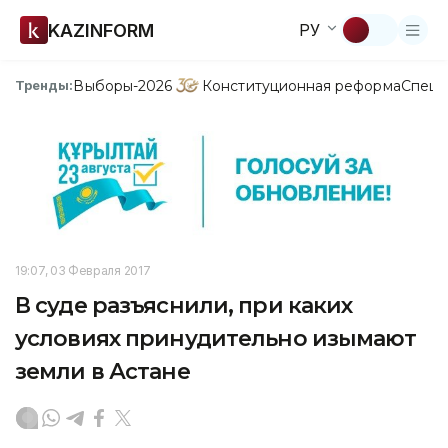
KAZINFORM
РУ
Выборы-2026
Конституционная реформа
Спецп
Тренды:
19:07, 03 Февраля 2017
В суде разъяснили, при каких
условиях принудительно изымают
земли в Астане