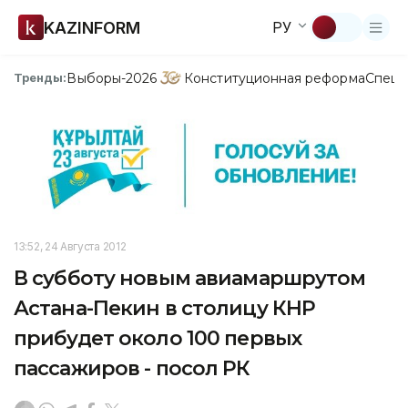
KAZINFORM
РУ
Выборы-2026
Конституционная реформа
Спецп
Тренды:
13:52, 24 Августа 2012
В субботу новым авиамаршрутом
Астана-Пекин в столицу КНР
прибудет около 100 первых
пассажиров - посол РК