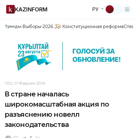
KAZINFORM
РУ
Выборы-2026
Конституционная реформа
Спецп
Тренды:
11:52, 17 Февраля 2009
В стране началась
широкомасштабная акция по
разъяснению новелл
законодательства