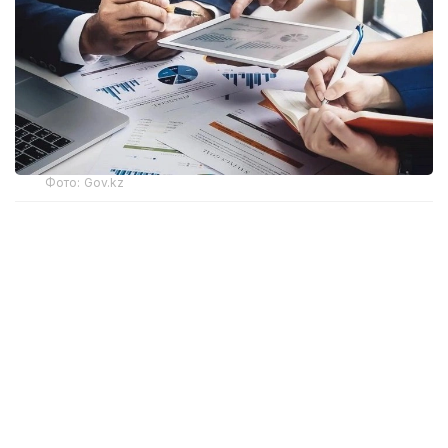
Фото: Gov.kz
Соответствующий приказ генерального
прокурора подписан 20 июля 2026 года
и вводится в действие с 16 августа.
Согласно документу, комиссия будет создаваться
после поступления в Комитет заявления
инвестора, государственного органа, акимата,
учреждения, субъекта квазигосударственного
сектора или инвестиционного прокурора