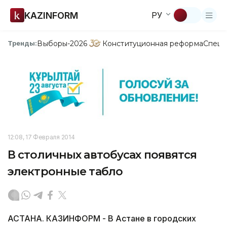
KAZINFORM
РУ
Выборы-2026
Конституционная реформа
Спецп
Тренды:
12:08, 17 Февраля 2014
В столичных автобусах появятся
электронные табло
АСТАНА. КАЗИНФОРМ - В Астане в городских