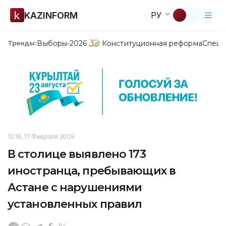
KAZINFORM
РУ
Выборы-2026
Конституционная реформа
Спецп
Тренды:
12:18, 17 Февраля 2009
В столице выявлено 173
иностранца, пребывающих в
Астане с нарушениями
установленных правил