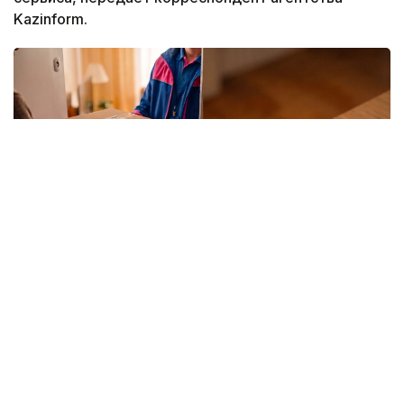
Kazinform.
Фото: Kazinform/ИИ
Вокруг покупок на маркетплейсах ходит немало
баек, и одна из них звучит весьма убедительно –
если слишком часто отправлять заказы обратно,
однажды площадка сочтет клиента невыгодным и