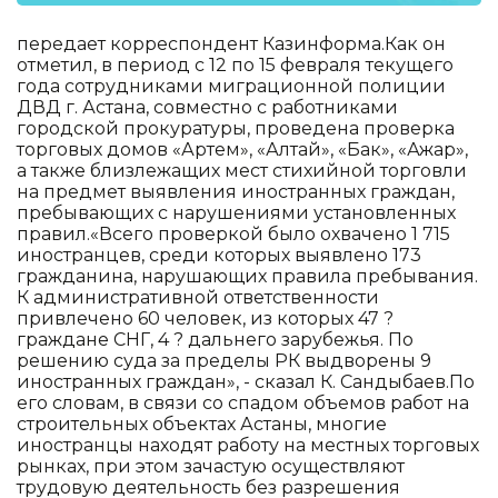
передает корреспондент Казинформа.Как он
отметил, в период с 12 по 15 февраля текущего
года сотрудниками миграционной полиции
ДВД г. Астана, совместно с работниками
городской прокуратуры, проведена проверка
торговых домов «Артем», «Алтай», «Бак», «Ажар»,
а также близлежащих мест стихийной торговли
на предмет выявления иностранных граждан,
пребывающих с нарушениями установленных
правил.«Всего проверкой было охвачено 1 715
иностранцев, среди которых выявлено 173
гражданина, нарушающих правила пребывания.
К административной ответственности
привлечено 60 человек, из которых 47 ?
граждане СНГ, 4 ? дальнего зарубежья. По
решению суда за пределы РК выдворены 9
иностранных граждан», - сказал К. Сандыбаев.По
его словам, в связи со спадом объемов работ на
строительных объектах Астаны, многие
иностранцы находят работу на местных торговых
рынках, при этом зачастую осуществляют
трудовую деятельность без разрешения